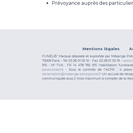
Prévoyance auprès des particulier
Mentions légales
A
FUNÉLIB’ Marque déposée et exploitée par Mésange Prévoy
75009 Paris - Tél 03 28 01 05 10 - Fax 03 28 01 05 19 -
www.m
915 - N° TVA : FR 14 478 782 915. Habilitation funérai
(
www.orias.fr
) - Sous le contrôle de l'ACPR : 4 pla
reclamation@mesange-prevoyance.fr
Un accusé de récept
communiquée sous 2 mois maximum à compter de la réce