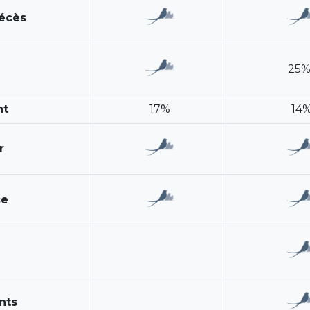
décès
25%
nt
17%
14
r
ce
nts