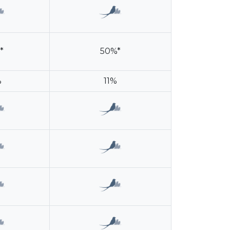
*
50%*
%
11%