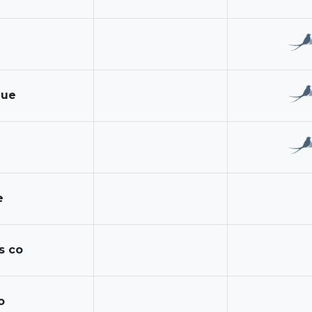
que
e
s co
o