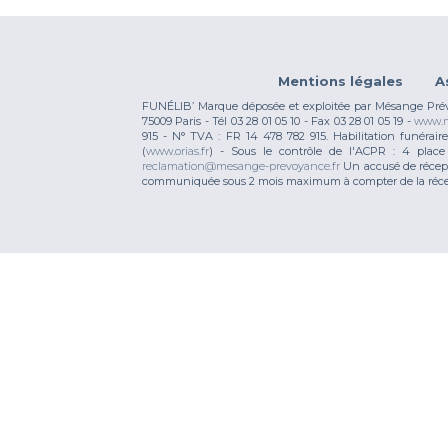
Mentions légales
A
FUNÉLIB’ Marque déposée et exploitée par Mésange Prévoy
75009 Paris - Tél 03 28 01 05 10 - Fax 03 28 01 05 19 -
www.m
915 - N° TVA : FR 14 478 782 915. Habilitation funérai
(
www.orias.fr
) - Sous le contrôle de l'ACPR : 4 pla
reclamation@mesange-prevoyance.fr
Un accusé de récept
communiquée sous 2 mois maximum à compter de la réce