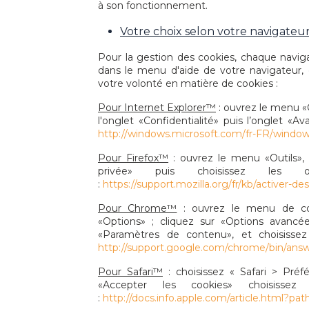
à son fonctionnement.
Votre choix selon votre navigateur
Pour la gestion des cookies, chaque naviga
dans le menu d'aide de votre navigateur,
votre volonté en matière de cookies :
Pour Internet Explorer™
: ouvrez le menu «O
l'onglet «Confidentialité» puis l’onglet «A
http://windows.microsoft.com/fr-FR/windows
Pour Firefox™
: ouvrez le menu «Outils», p
privée» puis choisissez les 
:
https://support.mozilla.org/fr/kb/activer-de
Pour Chrome™
: ouvrez le menu de conf
«Options» ; cliquez sur «Options avancées
«Paramètres de contenu», et choisissez 
http://support.google.com/chrome/bin/ans
Pour Safari™
: choisissez « Safari > Préf
«Accepter les cookies» choisisse
:
http://docs.info.apple.com/article.html?pat