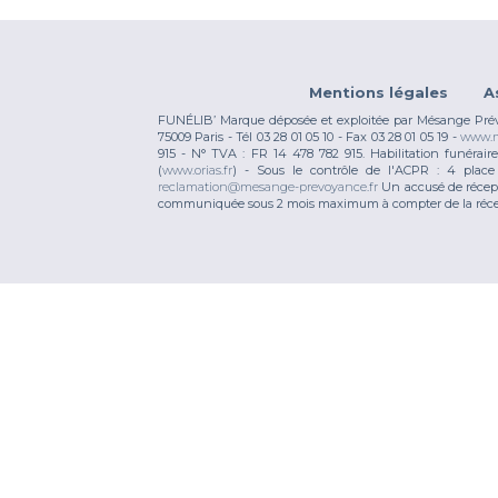
Mentions légales
A
FUNÉLIB’ Marque déposée et exploitée par Mésange Prévoy
75009 Paris - Tél 03 28 01 05 10 - Fax 03 28 01 05 19 -
www.m
915 - N° TVA : FR 14 478 782 915. Habilitation funérai
(
www.orias.fr
) - Sous le contrôle de l'ACPR : 4 pla
reclamation@mesange-prevoyance.fr
Un accusé de récept
communiquée sous 2 mois maximum à compter de la réce