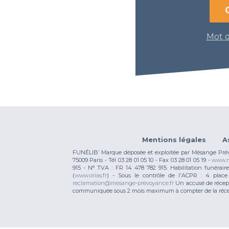
Mot d
Mentions légales
A
FUNÉLIB’ Marque déposée et exploitée par Mésange Prévoy
75009 Paris - Tél 03 28 01 05 10 - Fax 03 28 01 05 19 -
www.m
915 - N° TVA : FR 14 478 782 915. Habilitation funérai
(
www.orias.fr
) - Sous le contrôle de l'ACPR : 4 pla
reclamation@mesange-prevoyance.fr
Un accusé de récept
communiquée sous 2 mois maximum à compter de la réce